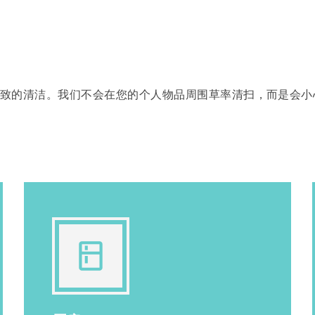
面而细致的清洁。我们不会在您的个人物品周围草率清扫，而是
kitchen