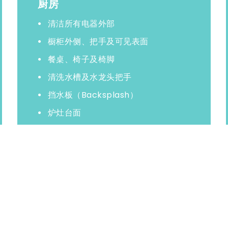
厨房
清洁所有电器外部
橱柜外侧、把手及可见表面
餐桌、椅子及椅脚
清洗水槽及水龙头把手
挡水板（Backsplash）
炉灶台面
冰箱顶部及外部表面
清洗地板