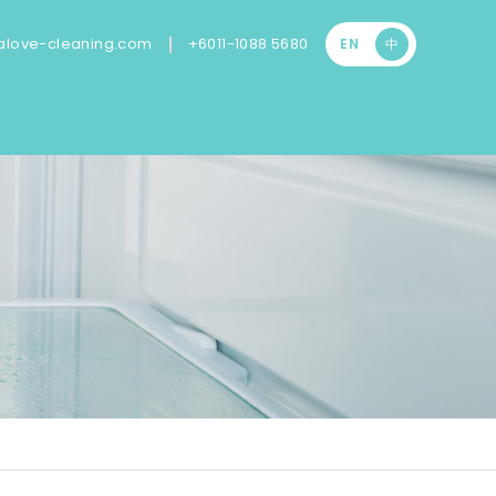
|
love-cleaning.com
+6011-1088 5680
EN
中