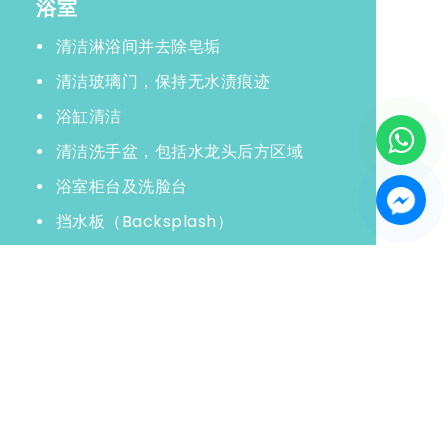
浴室
清洁淋浴间并去除皂垢
清洁玻璃门，保持无水渍痕迹
浴缸清洁
清洁洗手盆，包括水龙头后方区域
浴室柜台及洗脸台
挡水板（Backsplash）
擦拭所有洗浴用品瓶身
清洁马桶
擦拭镜子
抛光镀铬配件
清洗地板
清洁瓷砖墙面