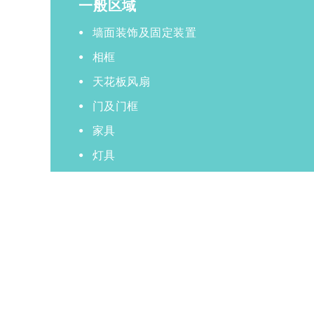
一般区域
墙面装饰及固定装置
相框
天花板风扇
门及门框
家具
灯具
木制装饰及木工结构
架子与置物架
踢脚线
清除蜘蛛网
吸尘地毯
清洗所有地板