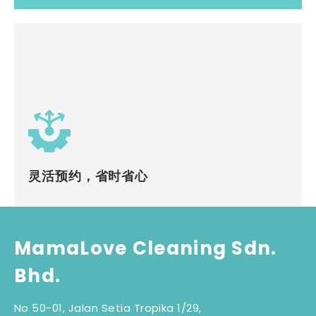
灵活预约，省时省心
MamaLove Cleaning Sdn.
Bhd.
No 50-01, Jalan Setia Tropika 1/29,